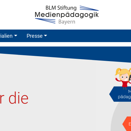
ialien
Presse
 die